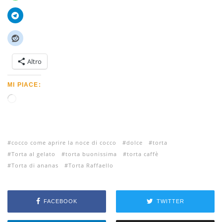
Altro
MI PIACE:
C
a
r
i
cocco come aprire la noce di cocco
dolce
torta
c
Torta al gelato
torta buonissima
torta caffè
a
Torta di ananas
Torta Raffaello
m
e
n
t
FACEBOOK
TWITTER
o