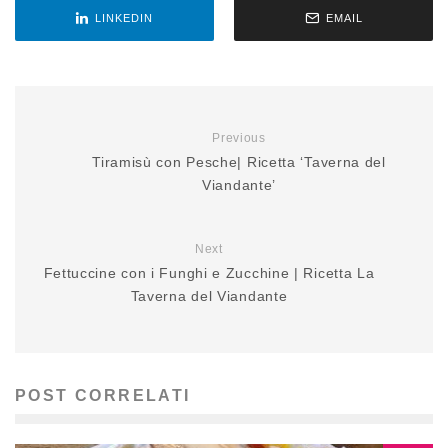
i
LINKEDIN
EMAIL
n
c
o
r
s
Previous
o
Tiramisù con Pesche| Ricetta ‘Taverna del
…
Viandante’
Next
Fettuccine con i Funghi e Zucchine | Ricetta La
Taverna del Viandante
POST CORRELATI