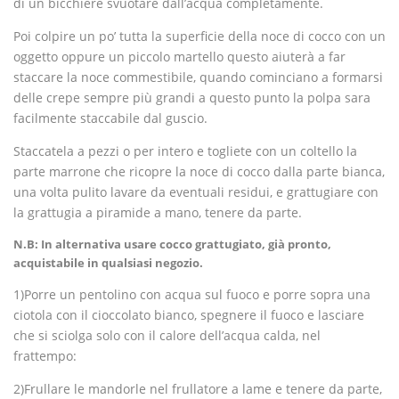
di un bicchiere svuotare dall’acqua completamente.
Poi colpire un po’ tutta la superficie della noce di cocco con un
oggetto oppure un piccolo martello questo aiuterà a far
staccare la noce commestibile, quando cominciano a formarsi
delle crepe sempre più grandi a questo punto la polpa sara
facilmente staccabile dal guscio.
Staccatela a pezzi o per intero e togliete con un coltello la
parte marrone che ricopre la noce di cocco dalla parte bianca,
una volta pulito lavare da eventuali residui, e grattugiare con
la grattugia a piramide a mano, tenere da parte.
N.B: In alternativa usare cocco grattugiato, già pronto,
acquistabile in qualsiasi negozio.
1)Porre un pentolino con acqua sul fuoco e porre sopra una
ciotola con il cioccolato bianco, spegnere il fuoco e lasciare
che si sciolga solo con il calore dell’acqua calda, nel
frattempo:
2)Frullare le mandorle nel frullatore a lame e tenere da parte,