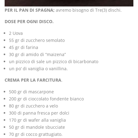
PER IL PAN DI SPAGNA;
avremo bisogno di Tre(3) dischi.
DOSE PER OGNI DISCO.
2 Uova
55 gr di zucchero semolato
45 gr di farina
30 gr di amido di “maizena”
un pizzico di sale un pizzico di bicarbonato
un po’ di vaniglia o vanillina.
CREMA PER LA FARCITURA
.
500 gr di mascarpone
200 gr di cioccolato fondente bianco
80 gr di zucchero a velo
300 di panna fresca per dolci
170 gr di wafer alla vaniglia
50 gr di mandole sbucciate
70 gr di cocco grattugiato.